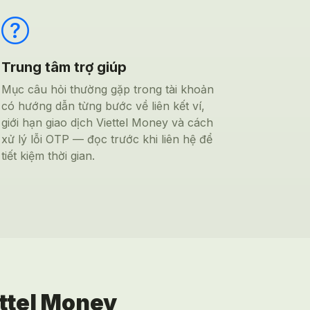
Trung tâm trợ giúp
Mục câu hỏi thường gặp trong tài khoản
có hướng dẫn từng bước về liên kết ví,
giới hạn giao dịch Viettel Money và cách
xử lý lỗi OTP — đọc trước khi liên hệ để
tiết kiệm thời gian.
ttel Money