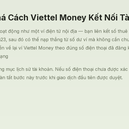
 Cách Viettel Money Kết Nối T
oạt động như một ví điện tử nội địa — bạn liên kết số thuê 
a23, sau đó có thể nạp thẳng từ số dư ví mà không cần c
iền về lại ví Viettel Money theo đúng số điện thoại đã đăng 
rạng
ong mục lịch sử tài khoản. Nếu số điện thoại chưa được xác
n tất bước này trước khi giao dịch đầu tiên được duyệt.