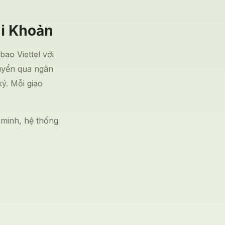
ài Khoản
bao Viettel với
huyển qua ngân
ký. Mỗi giao
 minh, hệ thống