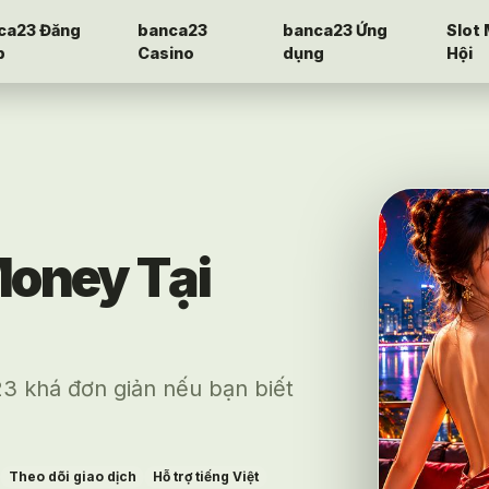
ca23 Đăng
banca23
banca23 Ứng
Slot
p
Casino
dụng
Hội
Money Tại
23 khá đơn giản nếu bạn biết
Theo dõi giao dịch
Hỗ trợ tiếng Việt