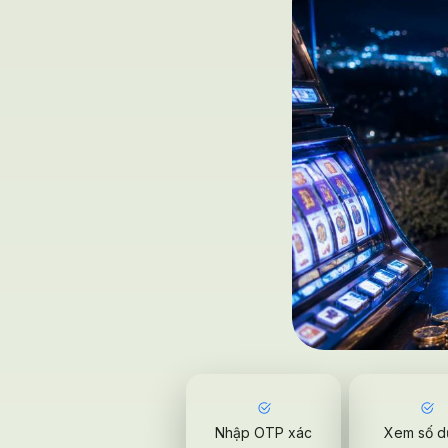
Nhập OTP xác
Xem số d