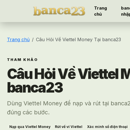
Trang
ban
banca23
chủ
nhậ
Trang chủ
Câu Hỏi Về Viettel Money Tại banca23
THAM KHẢO
Câu Hỏi Về Viettel 
banca23
Dùng Viettel Money để nạp và rút tại banca
đúng các bước.
Nạp qua Viettel Money
Rút về ví Viettel
Xác minh số điện thoại