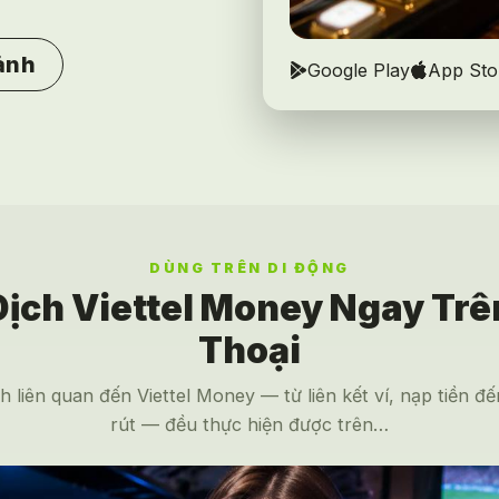
ảnh
Google Play
App Sto
DÙNG TRÊN DI ĐỘNG
Dịch Viettel Money Ngay Trê
Thoại
h liên quan đến Viettel Money — từ liên kết ví, nạp tiền đến
rút — đều thực hiện được trên…