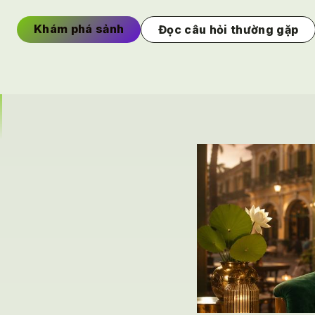
Khám phá sảnh
Đọc câu hỏi thường gặp